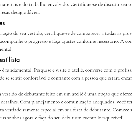
ateriais e do trabalho envolvido. Certifique-se de discutir seu
presas desagradáveis.
es
iação do seu vestido, certifique-se de comparecer a todas as pro
 acompanhe o progresso e faça ajustes conforme necessário. A co
mental.
stilista
o é fundamental. Pesquise e visite o ateliê, converse com o profiss
 de se sentir confortável e confiante com a pessoa que estará enca
vestido de debutante feito em um ateliê é uma opção que oferece
s detalhes. Com planejamento e comunicação adequados, você ter
nta verdadeiramente especial em sua festa de debutante. Comece 
seus sonhos agora e faça do seu debut um evento inesquecível!