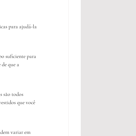
cas para ajudá-la 
o suficiente para 
e de que a 
s são todos 
vestidos que você 
odem variar em 