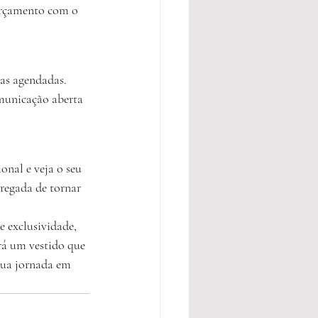
 orçamento com o 
vas agendadas. 
municação aberta 
ional e veja o seu 
rregada de tornar 
 exclusividade, 
á um vestido que 
sua jornada em 