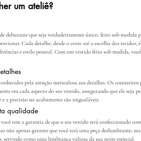
her um ateliê?
de debutante que seja verdadeiramente único, feito sob medida pa
rcionar. Cada detalhe, desde o corte até a escolha dos tecidos, 
ferências e estilo pessoal. Com um vestido feito sob medida, você
etalhes
conhecidos pela atenção meticulosa aos detalhes. Os costureiros p
nte em cada aspecto do seu vestido, assegurando que ele seja pe
e e a precisão no acabamento são inigualáveis.
lta qualidade
 você tem a garantia de que o seu vestido será confeccionado co
Isso não apenas garante que você terá uma peça deslumbrante, m
, servindo como uma lembrança valiosa da sua noite especial.