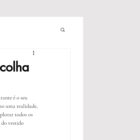
scolha
ante é o seu 
nho uma realidade, 
plorar todos os 
 do vestido 