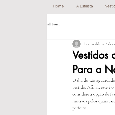
Home
A Estilista
Vesti
All Posts
luceliacaldato
16 de o
Vestidos 
Para a N
O dia do tão aguardado 
vestido. Afinal, este é 
considere a opção de fa
motivos pelos quais essa
perfeito.