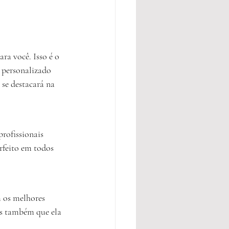
ra você. Isso é o 
é personalizado 
 se destacará na 
rofissionais 
rfeito em todos 
m os melhores 
as também que ela 