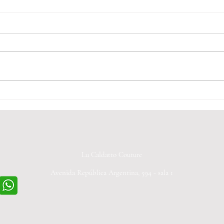
Festa de 15 Anos dos Sonhos:
Fest
Uma noite incrível
Inesq
Lu Caldatto Couture
Avenida República Argentina, 594 - sala 1