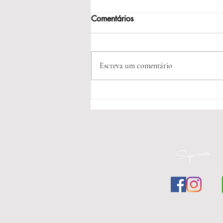
Comentários
Escreva um comentário
Acessórios para
Complementar o Vestido de
Noiva: Elegância em Cada
Detalhe
Siga-nos