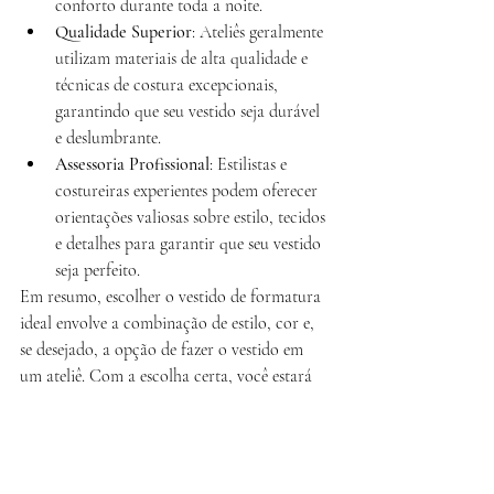
conforto durante toda a noite.
Qualidade Superior
: Ateliês geralmente 
utilizam materiais de alta qualidade e 
técnicas de costura excepcionais, 
garantindo que seu vestido seja durável 
e deslumbrante.
Assessoria Profissional
: Estilistas e 
costureiras experientes podem oferecer 
orientações valiosas sobre estilo, tecidos 
e detalhes para garantir que seu vestido 
seja perfeito.
Em resumo, escolher o vestido de formatura 
ideal envolve a combinação de estilo, cor e, 
se desejado, a opção de fazer o vestido em 
um ateliê. Com a escolha certa, você estará 
pronta para brilhar e se destacar em sua 
noite de formatura. Afinal, este é o seu 
momento especial para celebrar suas 
conquistas acadêmicas com muito estilo e 