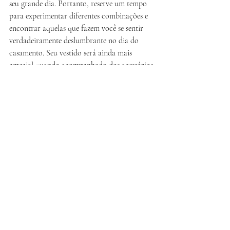
seu grande dia. Portanto, reserve um tempo 
para experimentar diferentes combinações e 
encontrar aquelas que fazem você se sentir 
verdadeiramente deslumbrante no dia do 
casamento. Seu vestido será ainda mais 
especial quando acompanhado dos acessórios 
perfeitos.
Posts recentes
Ver tudo